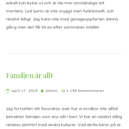
enkelt kan bytas ut och är lite mer omständiga att
montera. Led lysrör är inte snyggt men funktionellt, och
relativt billigt. Jag hann inte med garageuppfarten denna
gång men det får bli av efter sommaren istället.
Familjen är allt
till
april 17, 2018
admin
1 199 kommentarer
Familjen
är
Jag fortsätter att förundras över hur vi nordbor inte alltid
allt
betraktar familjen som ens allt i livet. Vi har en relativt dålig
relation jämfört med andra kulturer. Vad detta beror på är