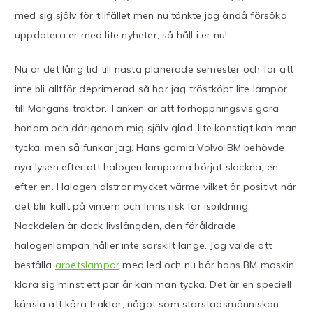
med sig själv för tillfället men nu tänkte jag ändå försöka
uppdatera er med lite nyheter, så håll i er nu!
Nu är det lång tid till nästa planerade semester och för att
inte bli alltför deprimerad så har jag tröstköpt lite lampor
till Morgans traktor. Tanken är att förhoppningsvis göra
honom och därigenom mig själv glad, lite konstigt kan man
tycka, men så funkar jag. Hans gamla Volvo BM behövde
nya lysen efter att halogen lamporna börjat slockna, en
efter en. Halogen alstrar mycket värme vilket är positivt när
det blir kallt på vintern och finns risk för isbildning.
Nackdelen är dock livslängden, den föråldrade
halogenlampan håller inte särskilt länge. Jag valde att
beställa
arbetslampor
med led och nu bör hans BM maskin
klara sig minst ett par år kan man tycka. Det är en speciell
känsla att köra traktor, något som storstadsmänniskan