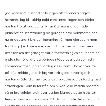
Dags
att
Jag känner mig ständigt tvungen att förändra något i
förändra
hemmet, jag blir aldrig nöjd med inredningen och börjar
inredningen
där
nästan tro att jag börjar bli smått manisk. Jag hade
hemma
planerat en storstädning av garaget inför sommaren och
nu är det snart juni och ingenting får man gjort som man
tänkt sig. Jag kände mig oerhört frustruerad förra veckan
över tanken att garaget skulle fortsättningvis se ut som en
enda stor röra, att jag började städa ut allt skräp mitt i
sommarvärmen, på en lördag dessutom. Klockan var tre
på eftermiddagen och jag var helt genomsvettig och
nästan gråtfärdig men trots det lyckades jag bli färdig med
städningen! Som ni förstår, om ni kan läsa mellan raderna,
så är jag väldigt stolt över att jag klarade detta trots att
temperatursmätare visade 25C. Nu väntade det roliga, att
skaffa ny led belysning i taket och vid garageuppfarten.